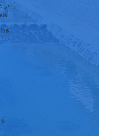
欲しい」
転換
に防ぎ
​
る​