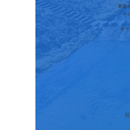
「家族
そ
今で
社