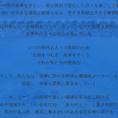
や仲間の未来をすくい​、皆が笑顔で安心した日々を過ごして
の願いが大きな勇気と創造を生み​、手すき和紙は大きく事業
は特殊なシール材料をつくり​、エンジンなどの故障を未然
世界中の人々の安心を生んでいる
いつの時代も人々の笑顔のため​
「伝統をつむぎ、未来をすくう」​
それが私たちの使命だ​
そして、私たちは​​「世界に誇れる特殊な機能紙メーカー」を
目指し、今後も柔軟に変化をしていく
オンリーワンの技術で​新しい価値を生み出し続ける​
会や地域から​「いい会社だね」「ありがとう」​と愛され続け
笑顔があふれ、最高に働きがいのある​会社を創り続ける​