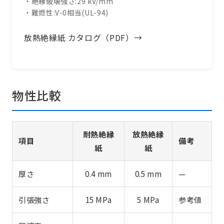
・絶縁破壊強さ:29 kV/mm
・難燃性:V-0相当(UL-94)
放熱絶縁紙 カタログ（PDF）→
物性比較
耐熱絶縁
放熱絶縁
項目
備考
紙
紙
厚さ
0.4 mm
0.5 mm
—
引張強さ
15 MPa
5 MPa
参考値