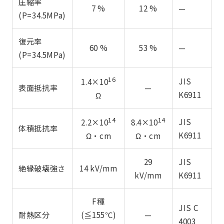
圧縮率
7 %
12 %
—
(P=34.5MPa)
復元率
60 %
53 %
—
(P=34.5MPa)
16
JIS
1.4×10
表面抵抗率
—
K6911
Ω
14
14
JIS
2.2×10
8.4×10
体積抵抗率
K6911
Ω・cm
Ω・cm
29
JIS
絶縁破壊強さ
14 kV/mm
kV/mm
K6911
F種
JIS C
耐熱区分
(≦155℃)
—
4003