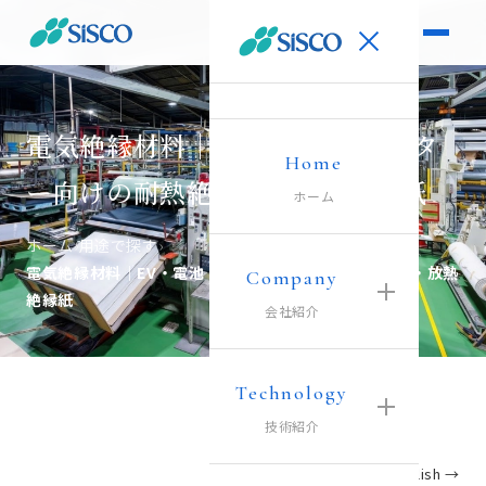
電気絶縁材料｜EV・電池・モータ
Home
ー向けの耐熱絶縁紙・放熱絶縁紙
ホーム
ホーム
›
用途で探す
›
電気絶縁材料｜EV・電池・モーター向けの耐熱絶縁紙・放熱
Company
絶縁紙
会社紹介
Technology
技術紹介
English →