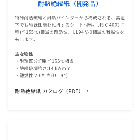
耐熱絶縁紙（開発品）
特殊耐熱繊維と耐熱バインダーから構成される、高温
下でも絶縁性能を維持するシート材料。JIS C 4003 F
種(≦155℃)相当の耐熱性、UL94 V-0相当の難燃性を
有します。
主な物性
・耐熱区分:F種 ≦155℃相当
・絶縁破壊強さ:14 kV/mm
・難燃性:V-0相当(UL-94)
耐熱絶縁紙 カタログ（PDF）→