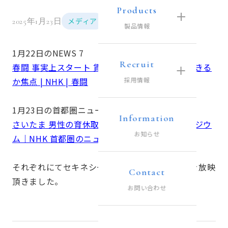
Products
メディア
2025年1月23日
製品情報
1月22日のNEWS 7
Recruit
春闘 事実上スタート 賃上げを中小企業に波及できる
か焦点 | NHK | 春闘
採用情報
1月23日の首都圏ニュース845
Information
さいたま 男性の育休取得推進を 企業向けシンポジウ
お知らせ
ム｜NHK 首都圏のニュース
それぞれにてセキネシール工業株式会社のことを放映
Contact
頂きました。
お問い合わせ