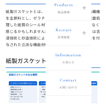
Products
紙製ガスケットとは、クラフトパルプや特殊耐熱繊維
製品情報
を主原料とし、ゼラチン・ゴム・薬品で含浸・表面処
理した紙質のシール材です。「紙」と聞くと頼りなく
Recruit
感じるかもしれませんが、工業用紙製ガスケットは含
浸技術と抄造技術によって耐油・耐溶剤・耐圧性を付
採用情報
与された立派な機能材料です。
Information
紙製ガスケットの主な種類
お知らせ
Contact
お問い合わせ