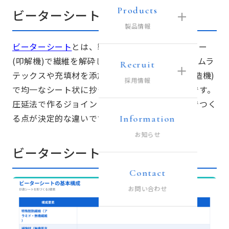
Products
ビーターシートとは
製品情報
ビーターシート
とは、製紙工業で使われるビーター
(叩解機)で繊維を解砕してスラリー化し、合成ゴムラ
Recruit
テックスや充填材を添加してウェットマシン(抄造機)
採用情報
で均一なシート状に抄き上げたガスケット材料です。
圧延法で作るジョイントシートに対し、抄造法でつく
る点が決定的な違いです。
Information
お知らせ
ビーターシートの基本構成
Contact
お問い合わせ