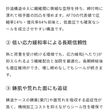
抄造構造ゆえに繊維間に微細な空隙を持ち、締付時に
潰れて相手面の凹凸を埋めます。AF70の代表値で圧
縮率14％・復元率64％前後と、低面圧でも確実なシ
ールを成立させやすい構造です。
② 低い応力緩和率による長期信頼性
熱と荷重を受け続ける環境でも、応力緩和(へたり)が
抑えられるよう繊維配合と加硫を最適化。長期締結後
も面圧維持ができ、増し締めなしでもシールが続きま
す。
③ 鋳肌や荒れた面にも追従
鋳造ケースの鋳巣(巣穴)や面荒れを吸収する追従性が
高く、機械加工コストを抑えながらシール性を確保で