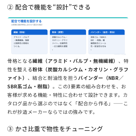
② 配合で機能を“設計”できる
骨格となる
繊維（アラミド・パルプ・無機繊維）
、特
性を整える
粉体（炭酸カルシウム・カオリン・グラフ
ァイト）
、結合と耐油性を担う
バインダー（NBR／
SBR系ゴム・樹脂）
。この3要素の組み合わせを、お
客様が求める機能・特性に合わせて設計できます。カ
タログ品から選ぶのではなく「配合から作る」——こ
れが抄造メーカーならではの強みです。
③ かさ比重で物性をチューニング