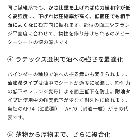
同じ繊維系でも、
かさ比重を上げれば応力緩和率が低
く高強度
に、
下げれば圧縮率が高く、低面圧でも相手
面によくなじむ
方向に振れます。部位の面圧やフラン
ジ平面度に合わせて、物性を作り分けられるのがビー
ターシートの懐の深さです。
④ ラテックス選択で油への強さを最適化
バインダーの種類で油への振る舞いも変えられます。
油膨潤タイプ
は油中でシートが適度に膨潤し、締付力
の低下やフランジ変形による面圧低下を防止。
耐油タ
イプ
は使用中の強度低下が少なく耐久性に優れます。
当社のAF74（油膨潤）／AF70（耐油一般）がその代
表です。
⑤ 薄物から厚物まで、さらに複合化