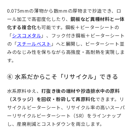
0.075mmの薄物から数mmの厚物まで抄造でき、ロ
ール加工で高密度化したり、
鋼板など異種材料と一体
化する複合化
も可能です。鋼板＋ビーターシートの
「
シスコメタル
」、フック付き鋼板＋ビーターシート
の「
スチールベスト
」へと展開し、ビーターシート並
みのなじみ性を保ちながら高強度・高耐熱を実現しま
す。
⑥ 水系だからこそ「リサイクル」できる
水系原料ゆえ、
打抜き後の端材や抄造排水中の原料
（スラッジ）を回収・粉砕して再原料化
できます。リ
サイクルビーターシート、リサイクル率の高いスーパ
ーリサイクルビーターシート（SR）をラインナップ
し、産廃削減とコストダウンを両立します。