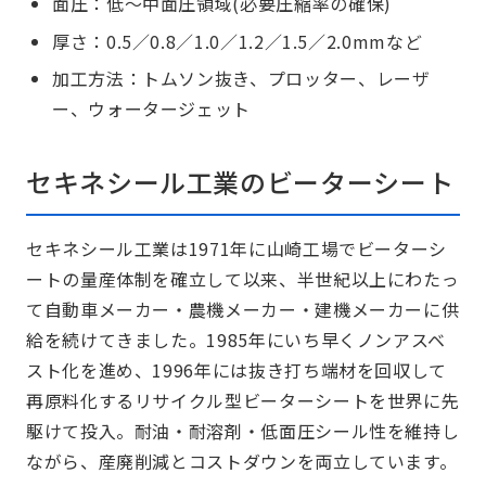
面圧：低～中面圧領域(必要圧縮率の確保)
厚さ：0.5／0.8／1.0／1.2／1.5／2.0mmなど
加工方法：トムソン抜き、プロッター、レーザ
ー、ウォータージェット
セキネシール工業のビーターシート
セキネシール工業は1971年に山崎工場でビーターシ
ートの量産体制を確立して以来、半世紀以上にわたっ
て自動車メーカー・農機メーカー・建機メーカーに供
給を続けてきました。1985年にいち早くノンアスベ
スト化を進め、1996年には抜き打ち端材を回収して
再原料化するリサイクル型ビーターシートを世界に先
駆けて投入。耐油・耐溶剤・低面圧シール性を維持し
ながら、産廃削減とコストダウンを両立しています。