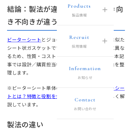
Products
結論：製法が違う＝物性が違う＝向
製品情報
き不向きが違う
Recruit
ビーターシート
とジョイントシートは、見た目は似た
採用情報
シート状ガスケットですが、製造方法が根本的に異な
るため、性質・コスト・適用領域が変わります。本記
事では設計／購買担当者の視点で、選定の判断軸を整
Information
理します。
お知らせ
※ビーターシート単体の特徴・役割は「
ビーターシー
トとは？特徴と役割を分かりやすく説明
」で詳しく解
Contact
説しています。
お問い合わせ
製法の違い